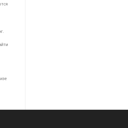
ются
г.
айти
.
лизе